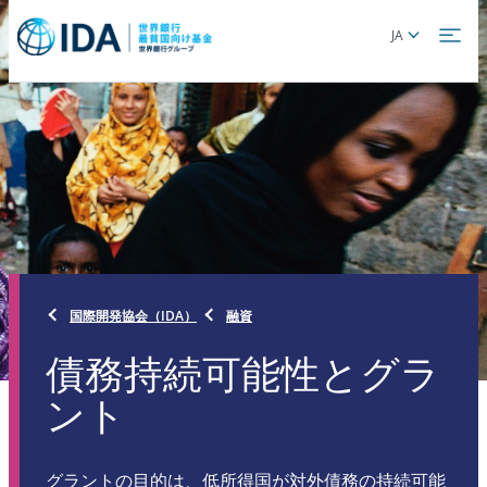
Skip
Global
JA
to
language
main
toggler
content
国際開発協会（IDA）
融資
債務持続可能性とグラ
ント
グラントの目的は、低所得国が対外債務の持続可能