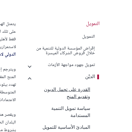
التمويل
يتمثل اله
على تلك ا
التمويل
فقط لأهلي
لاستمراري
إقراض المؤسسة الدولية للتنمية من
خلال قروض الشركاء الميسرة
الدولي لا
تمويل جهود مواجهة الأزمات
ويترجم إط
المنح الم
الديْن
القدرة على تحمل الديون
وتقديم المنح
الاعتمادا
سياسة تمويل التنمية
ويقصر هذا
المستدامة
البلدان ا
المبادئ الأساسية للتمويل
بشروط مشد