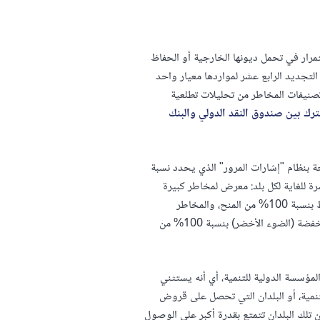
رار في تحمل ديونها الخارجية أو الحفاظ
لتجديد الرابع عشر لمواردها معيار واحد
تصنيفات المخاطر من تحليلات تطلعية
ترك بين صندوق النقد الدولي والبنك
ة بنظام "إشارات المرور" الذي يحدد نسبة
رة للغاية لكل بلد: معرض لمخاطر كبيرة
تهدد ببلوغه مرحلة المديونية الحرجة أو أنه بلغ هذه المرحلة بالفعل ( الضوء "الأحمر") ترتبط بنسبة 100% من المنح، والمخاطر
المتوسطة (الضوء "الأصفر") بنسبة 50% منح و 50% اعتمادات بينما ترتبط المخاطر المنخفضة (الضوء الأخضر) بنسبة 100% من
مؤسسة الدولية للتنمية، أي أنه يستثني
لتنمية، أو البلدان التي تحصل على قروض
تلك البلدان تتمتع بقدرة أكبر على الوصول