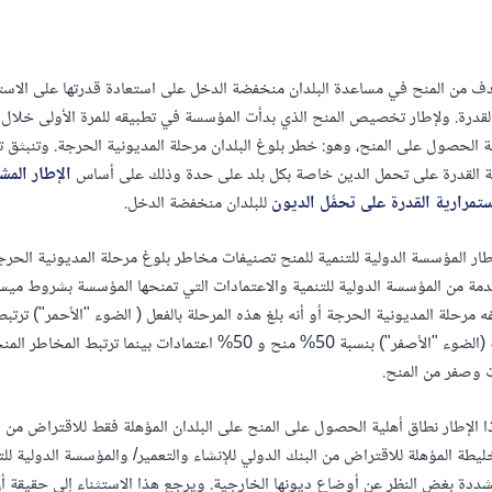
دف من المنح في مساعدة البلدان منخفضة الدخل على استعادة قدرتها على الاستم
لقدرة. ولإطار تخصيص المنح الذي بدأت المؤسسة في تطبيقه للمرة الأولى خلال ا
ة الحصول على المنح، وهو: خطر بلوغ البلدان مرحلة المديونية الحرجة. وتنبثق 
ة القدرة على تحمل الدين خاصة بكل بلد على حدة وذلك على أساس
الإطار المش
ستمرارية القدرة على تحمُّل الديون
للبلدان منخفضة الدخل.
ار المؤسسة الدولية للتنمية للمنح تصنيفات مخاطر بلوغ مرحلة المديونية الحرج
قدمة من المؤسسة الدولية للتنمية والاعتمادات التي تمنحها المؤسسة بشروط ميس
ت وصفر من المنح.
 الإطار نطاق أهلية الحصول على المنح على البلدان المؤهلة فقط للاقتراض من ال
لخليطة المؤهلة للاقتراض من البنك الدولي للإنشاء والتعمير/ والمؤسسة الدولية ل
دة بغض النظر عن أوضاع ديونها الخارجية. ويرجع هذا الاستثناء إلى حقيقة أن 