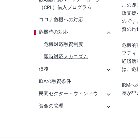
IDA譲許的パートナーローン
この即
（CPL）借入プログラム
政支援
コロナ危機への対応
のです
資の迅
危機時の対応
危機的
危機対応融資制度
フティ
即時対応メカニズム
経済活
は、危
債務
IDAの融資条件
IRM
長が早
民間セクター・ウィンドウ
資金の管理