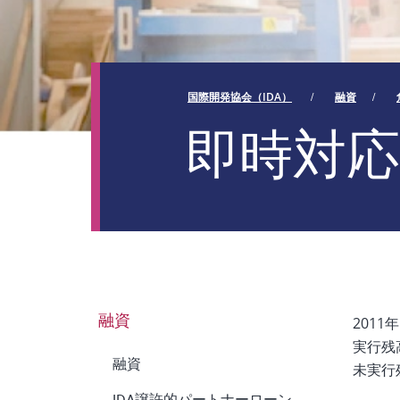
国際開発協会（IDA）
融資
即時対
201
融資
実行残
融資
未実行