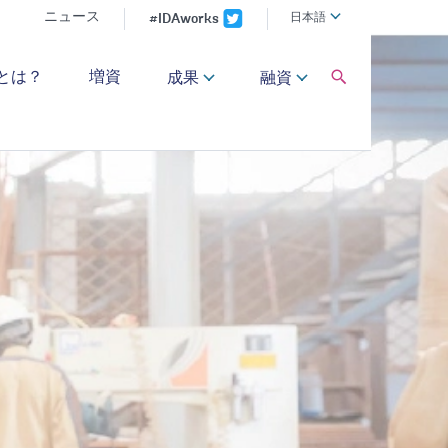
Global
日本語
ニュース
#IDAworks
language
toggler
global
Aとは？
増資
成果
融資
Search
dropdown