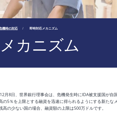
危機時の対応
即時対応メカニズム
応メカニズム
1年12月8日、世界銀行理事会は、危機発生時にIDA被支援国が自
高の5％を上限とする融資を迅速に得られるようにする新たな
残高の少ない国の場合、融資額の上限は500万ドルです。