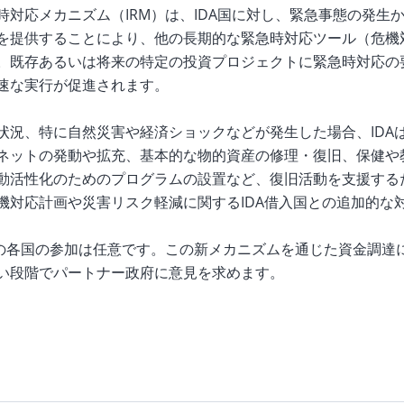
時対応メカニズム（IRM）は、IDA国に対し、緊急事態の発生
を提供することにより、他の長期的な緊急時対応ツール（危機
。既存あるいは将来の特定の投資プロジェクトに緊急時対応の
速な実行が促進されます。
状況、特に自然災害や経済ショックなどが発生した場合、IDA
ネットの発動や拡充、基本的な物的資産の修理・復旧、保健や
動活性化のためのプログラムの設置など、復旧活動を支援するた
機対応計画や災害リスク軽減に関するIDA借入国との追加的な
への各国の参加は任意です。この新メカニズムを通じた資金調達に
い段階でパートナー政府に意見を求めます。