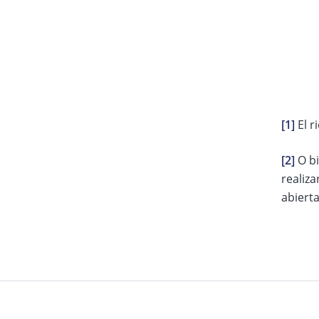
[1]
El r
[2]
O bi
realiz
abierta