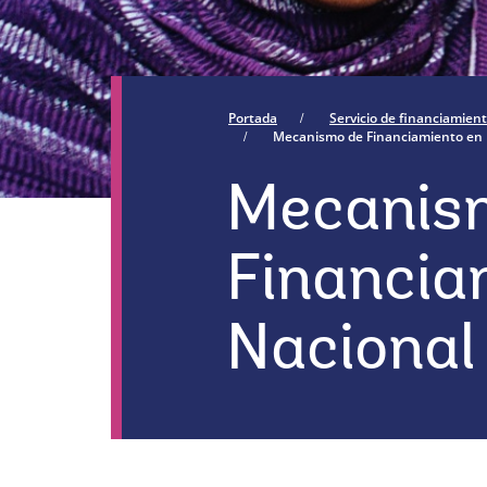
Portada
Servicio de financiamient
Mecanismo de Financiamiento en
Mecanis
Financia
Naciona