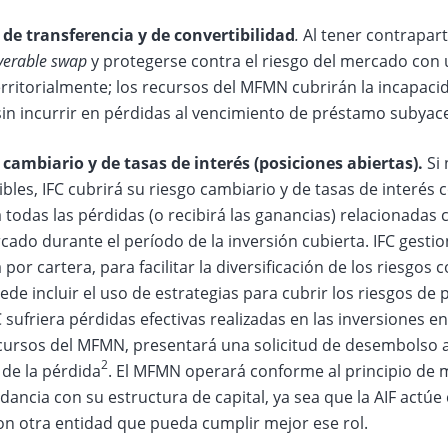
 de transferencia y de convertibilidad
.
Al tener contrapart
verable swap
y protegerse contra el riesgo del mercado con
rritorialmente; los recursos del MFMN cubrirán la incapacida
sin incurrir en pérdidas al vencimiento de préstamo subyac
 cambiario y de tasas de interés (posiciones abiertas).
Si 
bles, IFC cubrirá su riesgo cambiario y de tasas de interé
 todas las pérdidas (o recibirá las ganancias) relacionadas c
cado durante el período de la inversión cubierta. IFC gest
 por cartera, para facilitar la diversificación de los riesgos
de incluir el uso de estrategias para cubrir los riesgos de 
 sufriera pérdidas efectivas realizadas en las inversiones
cursos del MFMN, presentará una solicitud de desembolso a 
2
de la pérdida
. El MFMN operará conforme al principio de 
ancia con su estructura de capital, ya sea que la AIF actú
con otra entidad que pueda cumplir mejor ese rol.