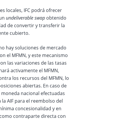
es locales, IFC podrá ofrecer
 un
undeliverable swap
obtenido
d de convertir y transferir la
ente cubierto.
no hay soluciones de mercado
s con el MFMN, y este mecanismo
on las variaciones de las tasas
ionará activamente el MFMN,
 contra los recursos del MFMN, lo
posiciones abiertas. En caso de
 en moneda nacional efectuadas
la AIF para el reembolso del
mínima concesionalidad y en
e como contraparte directa con