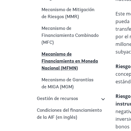
Mecanismo de Mitigación
Este me
de Riesgos (MMR)
pueda 
transf
Mecanismo de
Financiamiento Combinado
por el 
(MFC)
millone
subyace
Mecanismo de
Financiamiento en Moneda
Riesgo
Nacional (MFMN)
concept
Mecanismo de Garantías
estánda
de MIGA (MGM)
Riesgo
Gestión de recursos
instr
Condiciones del financiamiento
negativ
de la AIF (en inglés)
invers
bonos 