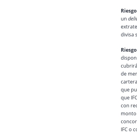
Riesgo
un
deli
extrate
divisa 
Riesgo
disponi
cubrirá
de mer
cartera
que pue
que IFC
con re
monto 
concord
IFC o 