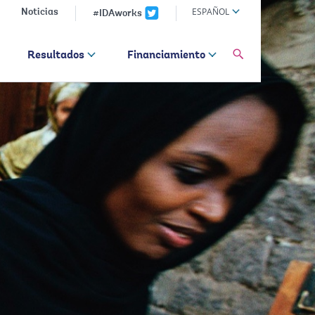
Global
ESPAÑOL
Noticias
#IDAworks
language
toggler
Buscar
Resultados
Financiamiento
en
bancomundial.