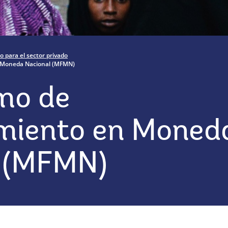
o para el sector privado
 Moneda Nacional (MFMN)
mo de
miento en Moned
l (MFMN)