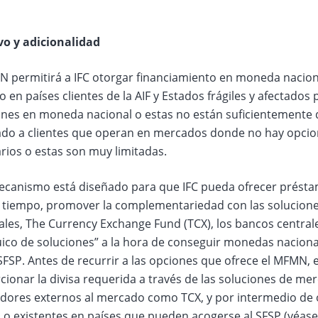
vo y adicionalidad
N permitirá a IFC otorgar financiamiento en moneda nacion
 en países clientes de la AIF y Estados frágiles y afectados
ones en moneda nacional o estas no están suficientemente 
ado a clientes que operan en mercados donde no hay opcio
rios o estas son muy limitadas.
ecanismo está diseñado para que IFC pueda ofrecer présta
tiempo, promover la complementariedad con las solucione
les, The Currency Exchange Fund (TCX), los bancos centrales
uico de soluciones” a la hora de conseguir monedas nacion
SFSP. Antes de recurrir a las opciones que ofrece el MFMN,
ionar la divisa requerida a través de las soluciones de mer
dores externos al mercado como TCX, y por intermedio de o
 o existentes en países que pueden acogerse al SFSP (véase 