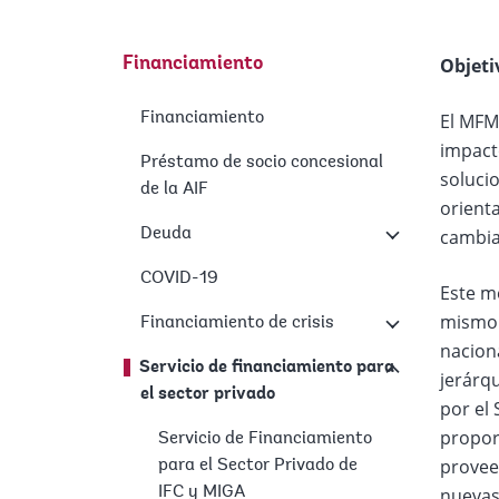
Objeti
Financiamiento
Financiamiento
El MFM
impacto
Préstamo de socio concesional
soluci
de la AIF
orient
Deuda
cambia
COVID-19
Este m
mismo 
Financiamiento de crisis
naciona
Servicio de financiamiento para
jerárq
el sector privado
por el 
proporc
Servicio de Financiamiento
provee
para el Sector Privado de
IFC y MIGA
nuevas