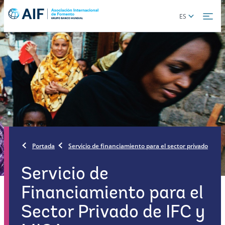
Skip
Global
ES
to
language
main
toggler
content
Portada
Servicio de financiamiento para el sector privado
Servicio de
Financiamiento para el
Sector Privado de IFC y