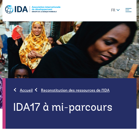
Skip
Global
FR
to
language
main
toggler
content
Accueil
Reconstitution des ressources de l’IDA
IDA17 à mi-parcours