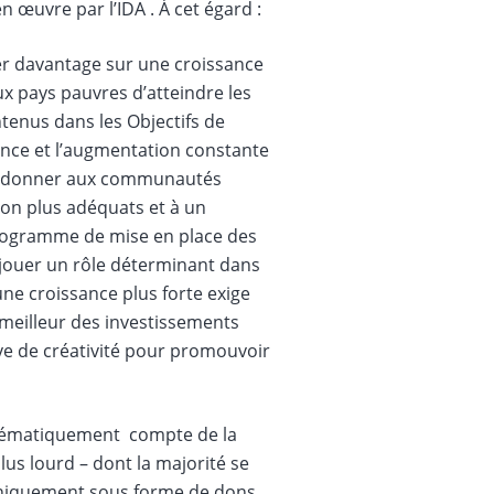
n œuvre par l’IDA . À cet égard :
ter davantage sur une croissance
x pays pauvres d’atteindre les
tenus dans les Objectifs de
ance et l’augmentation constante
our donner aux communautés
ion plus adéquats et à un
e programme de mise en place des
t jouer un rôle déterminant dans
u’une croissance plus forte exige
t meilleur des investissements
uve de créativité pour promouvoir
ystématiquement compte de la
plus lourd – dont la majorité se
 uniquement sous forme de dons,