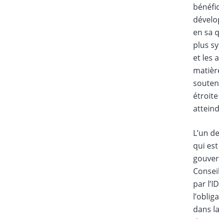
bénéfic
dévelop
en sa q
plus s
et les 
matière
souten
étroite
atteind
L’un de
qui est
gouver
Conseil
par l’I
l’oblig
dans la