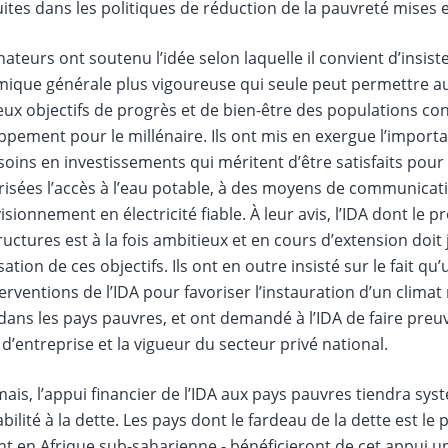
ites dans les politiques de réduction de la pauvreté mises e
ateurs ont soutenu l’idée selon laquelle il convient d’insis
ique générale plus vigoureuse qui seule peut permettre au
ux objectifs de progrès et de bien-être des populations con
ppement pour le millénaire. Ils ont mis en exergue l’import
soins en investissements qui méritent d’être satisfaits p
risées l’accès à l’eau potable, à des moyens de communicat
sionnement en électricité fiable. À leur avis, l’IDA dont l
ructures est à la fois ambitieux et en cours d’extension doi
isation de ces objectifs. Ils ont en outre insisté sur le fait q
erventions de l’IDA pour favoriser l’instauration d’un clima
dans les pays pauvres, et ont demandé à l’IDA de faire pre
t d’entreprise et la vigueur du secteur privé national.
ais, l’appui financier de l’IDA aux pays pauvres tiendra s
bilité à la dette. Les pays dont le fardeau de la dette est le 
nt en Afrique sub-saharienne - bénéficieront de cet appui