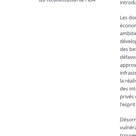
12e reconstitution de l’IDA
introdu
Les don
économ
ambitie
dévelo
des be
défavo
approvi
infrast
la réal
des int
privés 
l’espri
Désorm
vulnéra
trouve