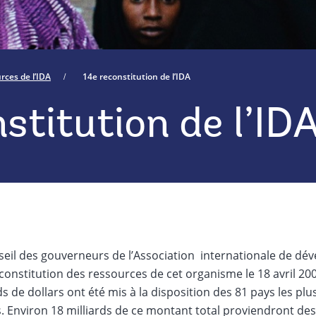
rces de l’IDA
14e reconstitution de l’IDA
stitution de l’ID
seil des gouverneurs de l’Association internationale de dé
onstitution des ressources de cet organisme le 18 avril 2005.
ds de dollars ont été mis à la disposition des 81 pays les pl
. Environ 18 milliards de ce montant total proviendront des