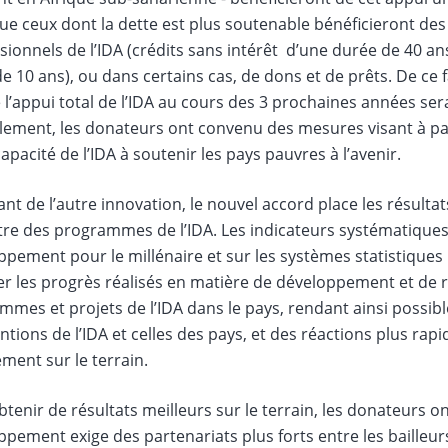
ue ceux dont la dette est plus soutenable bénéficieront des
ionnels de l’IDA (crédits sans intérêt d’une durée de 40 an
e 10 ans), ou dans certains cas, de dons et de prêts. De ce fa
 l’appui total de l’IDA au cours des 3 prochaines années se
lement, les donateurs ont convenu des mesures visant à pall
capacité de l’IDA à soutenir les pays pauvres à l’avenir.
ant de l’autre innovation, le nouvel accord place les résult
tre des programmes de l’IDA. Les indicateurs systématiques 
ppement pour le millénaire et sur les systèmes statistique
r les progrès réalisés en matière de développement et de ra
mes et projets de l’IDA dans le pays, rendant ainsi possib
ntions de l’IDA et celles des pays, et des réactions plus rap
ment sur le terrain.
tenir de résultats meilleurs sur le terrain, les donateurs ont 
pement exige des partenariats plus forts entre les bailleur