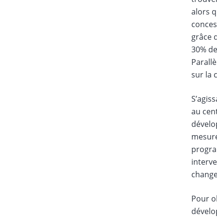
alors q
concess
grâce d
30% de
Parallè
sur la 
S’agiss
au cen
dévelo
mesure
program
interve
change
Pour ob
dévelop