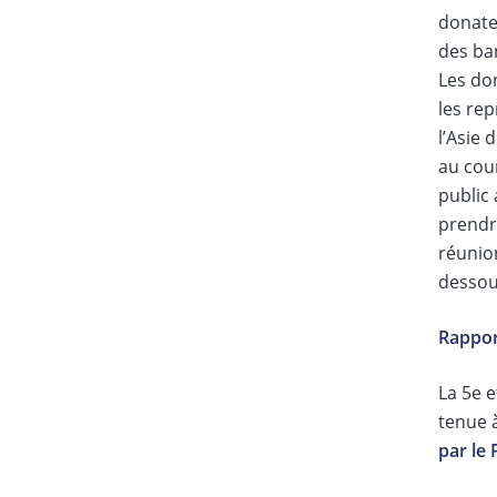
donate
des ba
Les do
les rep
l’Asie 
au cour
public 
prendr
réunion
dessou
Rapport
La 5e e
tenue à
par le 