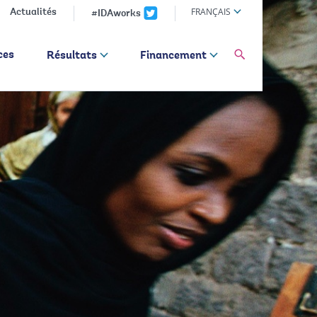
Global
FRANÇAIS
Actualités
#IDAworks
language
toggler
global
ces
Résultats
Financement
Search
dropdown