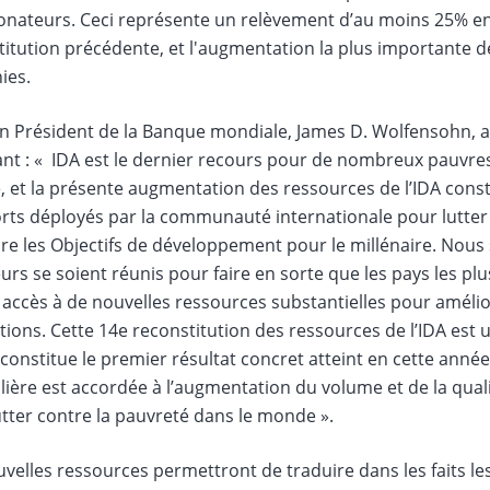
onateurs. Ceci représente un relèvement d’au moins 25% env
titution précédente, et l'augmentation la plus importante d
ies.
n Président de la Banque mondiale, James D. Wolfensohn, a s
nt : « IDA est le dernier recours pour de nombreux pauvres
 et la présente augmentation des ressources de l’IDA cons
orts déployés par la communauté internationale pour lutter
dre les Objectifs de développement pour le millénaire. No
urs se soient réunis pour faire en sorte que les pays les 
 accès à de nouvelles ressources substantielles pour amélior
ions. Cette 14e reconstitution des ressources de l’IDA est 
 constitue le premier résultat concret atteint en cette ann
lière est accordée à l’augmentation du volume et de la qual
tter contre la pauvreté dans le monde ».
velles ressources permettront de traduire dans les faits l