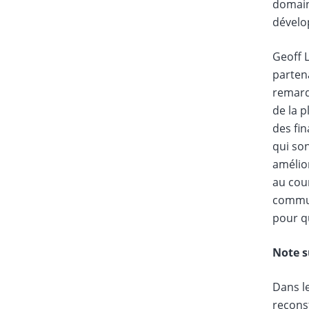
domain
dévelo
Geoff 
partena
remarqu
de la p
des fi
qui son
amélior
au cour
commun
pour qu
Note s
Dans le
reconst