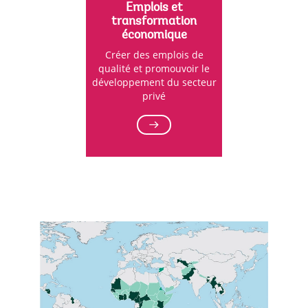
Emplois et
transformation
économique
Créer des emplois de
qualité et promouvoir le
développement du secteur
privé
G
o
t
o
p
a
g
e