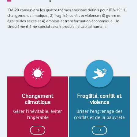
IDA-20 conservera les quatre thèmes spéciaux définis pour IDA-19 : 1)
changement climatique ; 2) fragilité, conflit et violence ; 3) genre et
égalité des sexes et 4) emplois et transformation économique. Un
cinquième thème spécial sera introduit : le capital humain.
car
Changement
Fragilité, conflit et
climatique
violence
Gérer l'inévitable, éviter
Briser l'engrenage des
l'ingérable
conflits et de la pauvreté
G
G
o
o