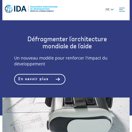
Skip
Global
FR
to
language
main
toggler
content
Défragmenter l'architecture
mondiale de l'aide
Un nouveau modèle pour renforcer l'impact du
développement
En savoir plus