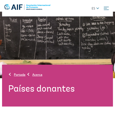
Skip
Global
ES
to
language
main
toggler
content
Portada
Acerca
Países donantes