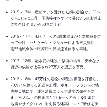
selection,
2015～17年、産前ケアを受けた妊婦の割合が、25％
change
から31％に上昇。予防接種をすべて受けた5歳未満児
の割合は41％から50％に上昇。
the
data
2015～17年、43万7千人の2歳未満児が予防接種をす
べて受け、ハリケーン・マシューによる被災後に、
南部地域全体の医療用の低温流通体系を再建。
2017～18年、配水管の建設・修復の結果、安全な水
資源の供給が改善され27万人が恩恵を享受。
2012～18年、43万棟の建物の構造的損傷を評価し、
70万㎥を超える瓦礫を処理。ポルトープランスの地
震被災地にて、運河清掃により大洪水の発生を防
止。70人以上の技術者と1万6千人の石工を対象に、
地震やサイクロンに耐え得る建築について研修を実