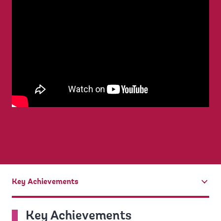
Key Achievements
tab
On
Key Achievements