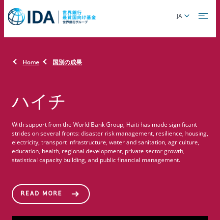
Skip
Global
JA
to
language
main
toggler
content
Home
国別の成果
ハイチ
With support from the World Bank Group, Haiti has made significant
strides on several fronts: disaster risk management, resilience, housing,
electricity, transport infrastructure, water and sanitation, agriculture,
education, health, regional development, private sector growth,
statistical capacity building, and public financial management.
READ MORE