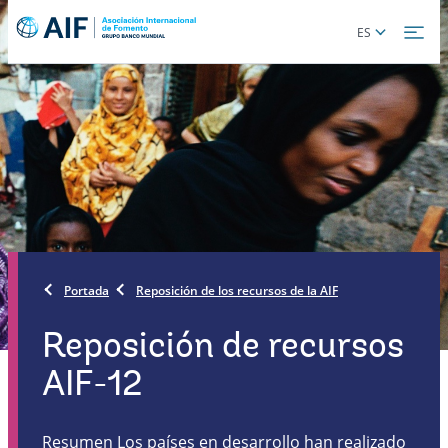
Skip
Global
ES
to
language
main
toggler
content
Portada
Reposición de los recursos de la AIF
Reposición de recursos
AIF-12
Resumen Los países en desarrollo han realizado